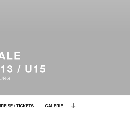
ALE
3 / U15
BURG
REISE / TICKETS
GALERIE